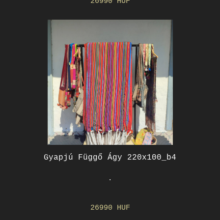
26990 HUF
Gyapjú Függő Ágy 220x100_b4
.
26990 HUF