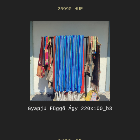
26990 HUF
Gyapjú Függő Ágy 220x100_b3
.