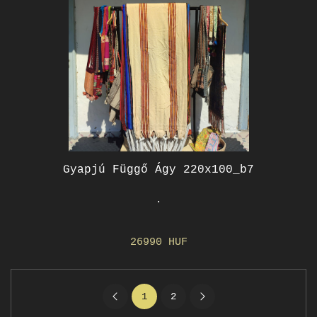
Gyapjú Függő Ágy 220x100_b7
.
26990 HUF
1
2