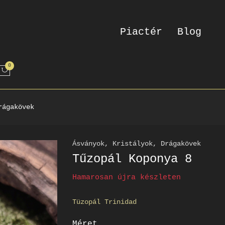
Piactér
Blog
0
rágakövek
Ásványok, Kristályok, Drágakövek
Tűzopál Koponya 8
Hamarosan újra készleten
Tüzopál Trinidad
Méret