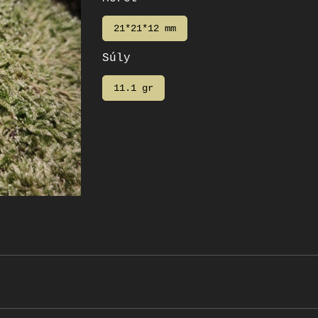
21*21*12 mm
Súly
11.1 gr