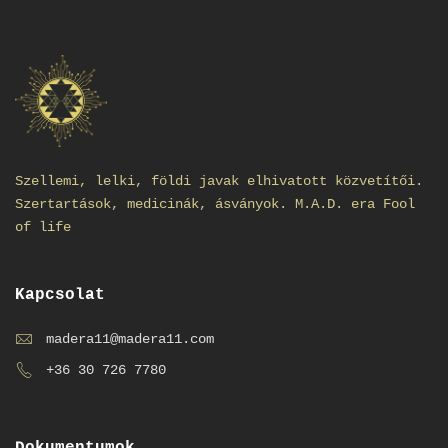
Szellemi, lelki, földi javak elhivatott közvetítői.
Szertartások, medicinák, ásványok. M.A.D. era Fool
of life
Kapcsolat
madera11@madera11.com
+36 30 726 7780
Dokumentumok