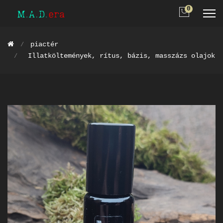
0
piactér
Illatköltemények, rítus, bázis, masszázs olajok