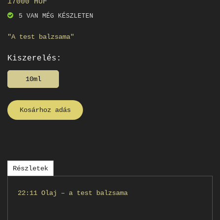
17000 HUF
5 VAN MÉG KÉSZLETEN
"A test balzsama"
Kiszerelés:
10ml
Kosárhoz adás
Részletek
22:11 Olaj – a test balzsama