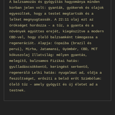
A balzsamozás és gyógyítás hagyománya minden
korban jelen volt: gyanták, gyökerek és olajok
egyesültek, hogy a testet megtartsák és a
lelket megnyugtassák. A 22:11 olaj ezt az
örökséget hordozza – a tűz, a gyanta és a
növények együttes erejét, kiegészítve a modern
CBD-vel, hogy ölelő balzsamként támogassa a
regenerációt. Alapja: Copaiba (brazil és
perui), Mirha, Jatamansi, Gyömbér, CBD, MCT
kókuszolaj Illatvilág: mélyen gyantás,
melegítő, balzsamos Fizikai hatás:
gyulladáscsökkentő, keringést serkentő,
regeneráló Lelki hatás: nyugalmat ad, oldja a
feszültséget, erősíti a belső erőt Szimbólum:
ölelő tűz – amely gyógyít és új életet ad a
testnek.